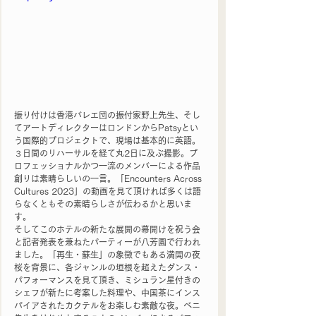
振り付けは香港バレエ団の振付家野上先生、そし
てアートディレクターはロンドンからPatsyとい
う国際的プロジェクトで、現場は基本的に英語。
３日間のリハーサルを経て丸2日に及ぶ撮影。プ
ロフェッショナルかつ一流のメンバーによる作品
創りは素晴らしいの一言。「Encounters Across 
Cultures 2023」の動画を見て頂ければ多くは語
らなくともその素晴らしさが伝わるかと思いま
す。
そしてこのホテルの新たな展開の幕開けを祝う会
と記者発表を兼ねたパーティーが八芳園で行われ
ました。「再生・蘇生」の象徴でもある満開の夜
桜を背景に、各ジャンルの垣根を超えたダンス・
パフォーマンスを見て頂き、ミシュラン星付きの
シェフが新たに考案した料理や、中国茶にインス
パイアされたカクテルをお楽しむ素敵な夜。ベニ