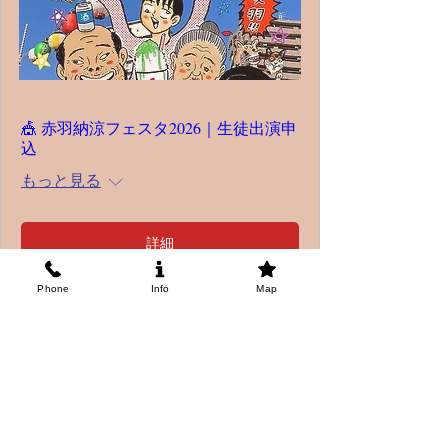
🎪 赤羽納涼フェスタ2026｜生徒出演申
込
もっと見る
詳細
Phone
Info
Map