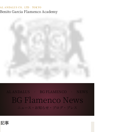
AL ANDALUS CO,. LTD · TOKYO
Benito Garcia Flamenco Academy
AL ANDALUS · BG FLAMENCO · NEWS
BG Flamenco News
ニュース・お知らせ・ブログ・プレス
記事