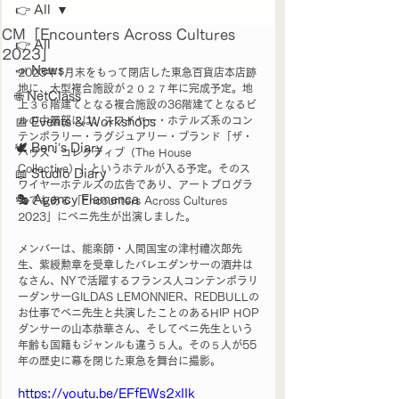
👉 All
CM「Encounters Across Cultures
👉 All
2023」
📣 News
2023年1月末をもって閉店した東急百貨店本店跡
地に、大型複合施設が２０２７年に完成予定。地
🌐 NetClass
上３６階建てとなる複合施設の36階建てとなるビ
ルの中層部には、スワイヤー・ホテルズ系のコン
📅 Events & Workshops
テンポラリー・ラグジュアリー・ブランド「ザ・
🕊️ Beni’s Diary
ハウス・コレクティブ（The House 
Collective）」というホテルが入る予定。そのス
📖 Studio Diary
ワイヤーホテルズの広告であり、アートプログラ
🎭 Agency Flamenca
ムでもある「Encounters Across Cultures 
2023」にベニ先生が出演しました。
メンバーは、能楽師・人間国宝の津村禮次郎先
生、紫綬勲章を受章したバレエダンサーの酒井は
なさん、NYで活躍するフランス人コンテンポラリ
ーダンサーGILDAS LEMONNIER、REDBULLの
お仕事でベニ先生と共演したことのあるHIP HOP
ダンサーの山本恭華さん、そしてベニ先生という
年齢も国籍もジャンルも違う５人。その５人が55
年の歴史に幕を閉じた東急を舞台に撮影。
https://youtu.be/EFfEWs2xIIk