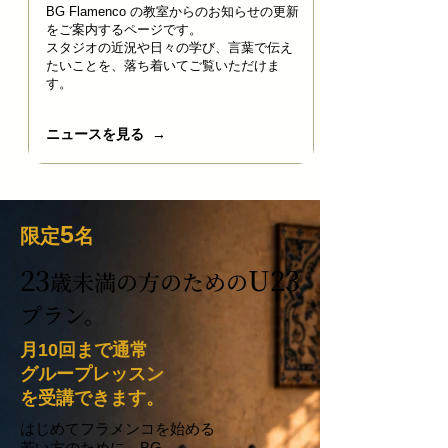
BG Flamenco の教室からのお知らせの更新
をご案内するページです。
スタジオの近況や日々の学び、言葉で伝え
たいことを、落ち着いてご覧いただけま
す。​
ニュースを見る →
5
限定
名
23
U23
歳未満の方のための
プラン。
月10回まで通常
グループレッスン
を受講できます。
はじめてフラメンコを始める
若い方のために、BG