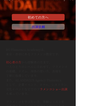
初めての方へ
出演依頼
BG Flamenco Academyは、
東京・赤羽にあるフラメンコ教室です。
初心者の方
から経験者の方まで、
一人ひとりのレベルに合わせて、
フラメンコ
の基礎、リズム、身体の使い方、表現を
丁寧に指導しています。
また、AL ANDALUS Agency Flamenca
として、
企業イベント、ホテル、レストラン、
文化イベントなどでのフ
ラメンコショー出演
も承っています。
フラメンコを学びたい方、体験レッスンを