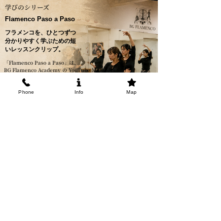
学びのシリーズ
Flamenco Paso a Paso
フラメンコを、ひとつずつ
分かりやすく学ぶための短
いレッスンクリップ。
「Flamenco Paso a Paso」は、
BG Flamenco Academy の YouTube Members 向け
クラスから、大切なポイントを切り取った
レッスンクリップシリーズです。
Phone
Info
Map
ブラソ、足のテクニカ、マルカール、エスコビージャ、
ジャマーダ、レマーテ、コンパス、表現、音楽との
つながりなど、毎回ひとつのテーマを
分かりやすく紹介しています。
振付を覚えるだけではなく、どう踊るのか、
どう聴くのか、どう感じるのかを
一緒に学んでいきます。
クラス全体を学びたい方は、
YouTube Members でフルレッスンを
ご覧いただけます。
クリップを見る