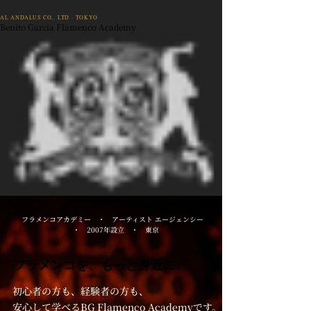
AL ANDALUS CO,. LTD · TOKYO
Benito Garcia Flamenco Academy
フラメンコアカデミー ・ アーティスト エージェンシー
・ 2007年設立 ・ 東京
フラメンコを、もっと身近に。
初心者の方も、経験者の方も、
安心して学べる
BG Flamenco Academyです。