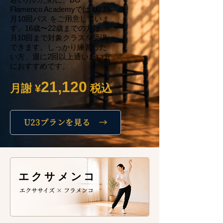
Flamenco Academyでは U23
月10回パス をご用意していま
す。16歳〜22歳までの方は、
月10回まで対象クラスを受講
できます。しっかり練習した
い方、週に2回以上通いたい方
におすすめです。
21,120
月謝 ¥
税込
U23プランを見る →
エクサメンコ
エクササイズ
×
フラメンコ