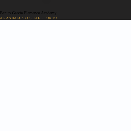
Benito Garcia Flamenco Academy
AL ANDALUS CO,. LTD · TOKYO
👤
出演依頼
Web 入会