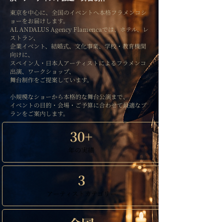
東京を中心に、全国のイベントへ本格フラメンコシ
ョーをお届けします。
AL ANDALUS Agency Flamencaでは、ホテル、レ
ストラン、
企業イベント、結婚式、文化事業、学校・教育機関
向けに、
スペイン人・日本人アーティストによるフラメンコ
出演、ワークショップ、
舞台制作をご提案しています。
小規模なショーから本格的な舞台公演まで、
イベントの目的・会場・ご予算に合わせて最適なプ
ランをご案内します。
30+
年の実績
3
アーティストカテゴリー