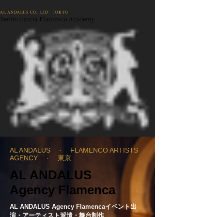
AL ANDALUS CO,. LTD · TOKYO
Benito Garcia Flamenco Academy
AL ANDALUS · FLAMENCO ARTISTS
AGENCY · 東京​
AL ANDALUS
Agency Flamenca
AL ANDALUS Agency Flamencaイベント出
演・アーティスト派遣・舞台制作