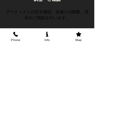
アーティストの空き確認、会場との調整、演
目のご相談を行います。
❹
Phone
Info
Map
本番・アフターフォロー
当日も責任を持ってサポート。終演後のフィ
ードバックも大切にしています。
料金目安
イベント内容・会場・出演人数により料金は
変動します。まずはお気軽にご相談くださ
い。
シンプルプラン
短時間ショー