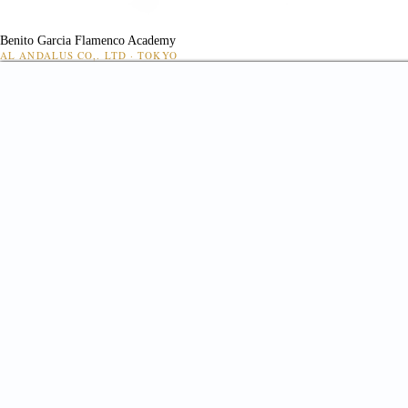
Benito Garcia Flamenco Academy
AL ANDALUS CO,. LTD · TOKYO
👤
出演依頼
Web 入会