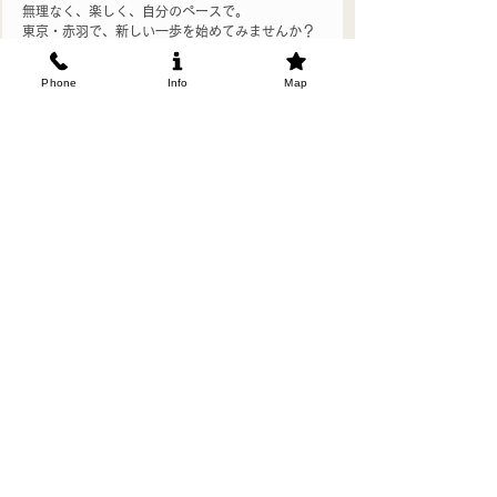
無理なく、楽しく、自分のペースで。
東京・赤羽で、新しい一歩を始めてみませんか？
👉 EXERMENCO Tokyo のページを見る
Phone
Info
Map
📣 News
コメント
0.0 / 5（0）
コメントと評価...