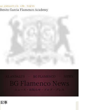
AL ANDALUS CO,. LTD · TOKYO
Benito Garcia Flamenco Academy
AL ANDALUS · BG FLAMENCO · NEWS
BG Flamenco News
ニュース・お知らせ・ブログ・プレス
記事