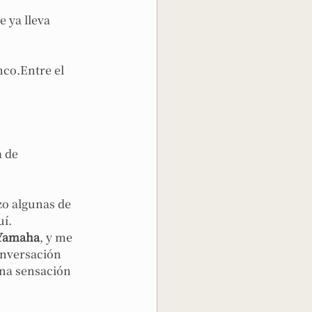
 ya lleva 
nco.Entre el 
 de 
zo algunas de 
uí.
Yamaha
, y me 
onversación 
na sensación 