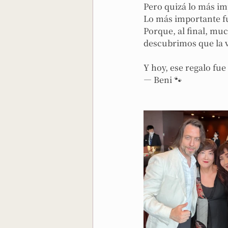
Pero quizá lo más im
Lo más importante fu
Porque, al final, mu
descubrimos que la v
Y hoy, ese regalo f
— Beni 🐾