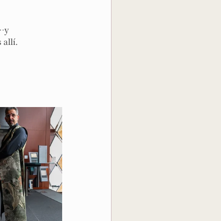
…y 
allí.