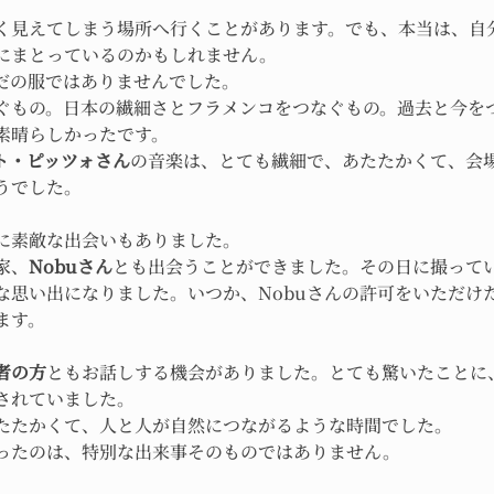
く見えてしまう場所へ行くことがあります。でも、本当は、自
にまとっているのかもしれません。
だの服ではありませんでした。
ぐもの。日本の繊細さとフラメンコをつなぐもの。過去と今を
素晴らしかったです。
ト・ピッツォさん
の音楽は、とても繊細で、あたたかくて、会
うでした。
に素敵な出会いもありました。
家、
Nobuさん
とも出会うことができました。その日に撮って
な思い出になりました。いつか、Nobuさんの許可をいただけ
ます。
者の方
ともお話しする機会がありました。とても驚いたことに
されていました。
たたかくて、人と人が自然につながるような時間でした。
ったのは、特別な出来事そのものではありません。