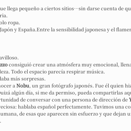
ue llega pequeño a ciertos sitios…sin darse cuenta de que
ria.
olo ropa.
Japón y España.Entre la sensibilidad japonesa y el flame
avilloso.
izzo
 consiguió crear una atmósfera muy emocional, llena
deza. Todo el espacio parecía respirar música.
rdaba más sorpresas.
nocer a 
Nobu
, un gran fotógrafo japonés. Fue él quien hi
 Quizá algún día, si me da permiso, pueda compartirlas aq
rtunidad de conversar con una persona de dirección de 
preciosa: hablaba español perfectamente. Tuvimos una c
umana, de esas que aparecen sin esfuerzo y que dejan u
.