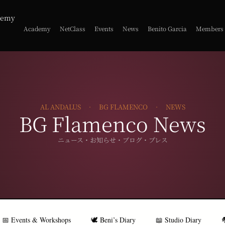
demy
Academy
NetClass
Events
News
Benito Garcia
Members
AL ANDALUS · BG FLAMENCO · NEWS
BG Flamenco News
ニュース・お知らせ・ブログ・プレス
📅 Events & Workshops
🕊️ Beni’s Diary
📖 Studio Diary
