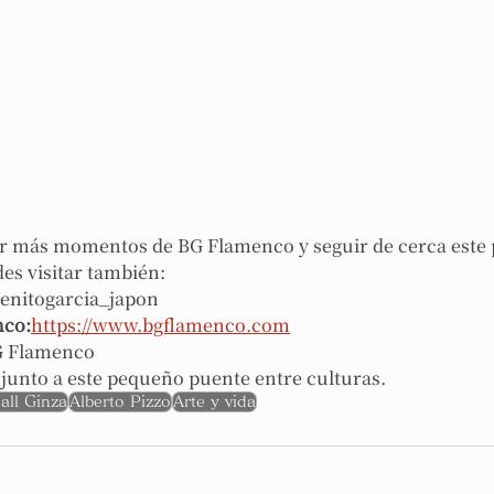
a
r más momentos de BG Flamenco y seguir de cerca este 
es visitar también:
enitogarcia_japon
nco:
https://www.bgflamenco.com
 Flamenco
junto a este pequeño puente entre culturas.
ll Ginza
Alberto Pizzo
Arte y vida