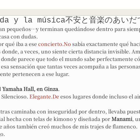
duda y la música不安と音楽のあいだ
zan pequeños…y terminan quedándose dentro para siem
casa con dudas.
r qué iba a ese 
concierto.No
 sabía exactamente qué hacía
donde, a veces, uno siente cierta distancia invisible. A
s, donde parece que todo el mundo sabe perfectamente c
z esa sensación que tantas veces acompaña a las personas
ente pertenecen a ese lugar.
 
Yamaha Hall, en Ginza
.
Silencioso. 
Elegante.De
 esos lugares donde incluso el ai
tras caminaba con inseguridad por dentro, llevaba pues
al hecha con telas de kimono y diseñada por 
Manami
, u
e años también creó muchos de mis trajes de flamenco.
o.