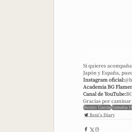
o entre Japón y Españ
Si quieres acompaña
Japón y España, pued
Instagram oficial:
@b
Academia BG Flame
Canal de YouTube:
BG
Gracias por caminar 
Benito García
Yamaha Ha
🕊️ Beni’s Diary