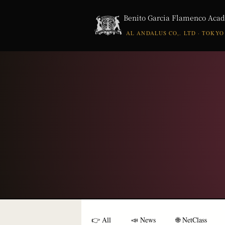
Benito Garcia Flamenco Aca
AL ANDALUS CO,. LTD · TOKYO
👉 All
📣 News
🌐 NetClass