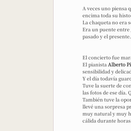
A veces uno piensa q
encima toda su histo
La chaqueta no era s
Era un puente entre 
pasado y el presente.
El concierto fue mar
El pianista 
Alberto P
sensibilidad y delica
Y el día todavía gua
Tuve la suerte de co
las fotos de ese día.
También tuve la opo
llevé una sorpresa 
muy natural y muy h
cálida durante horas