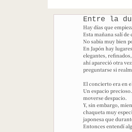
Entre la 
Hay días que empie
Esta mañana salí de 
No sabía muy bien po
En Japón hay lugares 
elegantes, refinado
ahí apareció otra ve
preguntarse si realm
El concierto era en el
Un espacio precioso. 
moverse despacio.
Y, sin embargo, mien
chaqueta muy especi
japonesa que durant
Entonces entendí alg