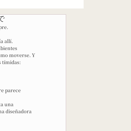
で
pre.
 allí.
mbientes 
ómo moverse. Y 
 tímidas: 
re parece 
ta una 
na diseñadora 