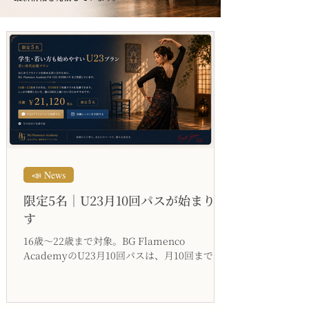
📣 News
限定5名｜U23月10回パスが始まりま
す
16歳〜22歳まで対象。BG Flamenco
AcademyのU23月10回パスは、月10回まで通
常グループレッスンを受講できる若い世代応援
プランです。月謝¥21,120税込、最大5名限定。